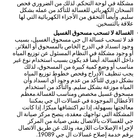
مشكلة في لوحة التحكم. لذلك من الضروري فحص
السخان الكهربائي للغسالة للتأكد من عمله بشكل
سليم. وأيضاً التحقق من الأجزاء الكهربائية التي لها
علاقة بالتسخين.
الغسالة لا تسحب مسحوق الغسيل
قد لا تسحب غسالة ال جي مسحوق الغسيل، بسبب
وجود انسداد في الدرج الخاص بالمسحوق أو الفلاتر.
أو وجود مشكلة في النظام المسئول عن توزيع المياه
داخل الغسالة. أيضاً قد يكون بسبب استخدام نوع غير
مناسب أو وضع كمية كبيرة من المسحوق، لذلك
يجب تنظيف الأدراج وفحص خطوط توزيع المياه
بشكل دوري للتأكد من عدم وجود أي انسداد وأن
المياه موزعة بشكل سليم. والتأكد من استخدام
مسحوق غسيل مخصص ومناسب للغسالة.
معظم
الأعطال الموجودة في غسالات ال جي يمكننا
معالجتها بسهولة، إذا تم اكتشافها مبكرًا. إذا كانت
المشكلة التي تواجهك معقدة، ينصح مركز صيانة ال
جي للغسالات بالاتصال بفني صيانة من المركز
لإجراء الإصلاحات اللازمة، وذلك عن طريق الاتصال
برقم خدمة إصلاح غسالات ال جي 19089.