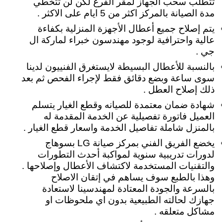
تتطلب سحب الجهاز لمقر الفرع لكن لن تتخطي
مدة الصيانة بالمركز اكثر من 5 ايام على الاكثر .
يتم إصلاح جميع أعطال الأجهزة المنزلية بكفاءة
عالية واحترافية لوجود مهندسون خبراء لماركة ال
جي .
بالنسبة للأعطال البسيطة لايستغرق الفنييون لدينا
سوى ساعة وبضع دقائق فقط لإجراء الفحص ثم بعد
ذلك إصلاح العطل .
شهادة ضمان معتمدة للصيانه وقطع الغيار
يتسلم
العميل فاتورة تفصيلية عن الخدمة المقدمة له
بالمنزل شاملة تفاصيل الخدمة واسعار
قطع الغيار .
يخضع الفريق الفني بمركز صيانة LG بسوهاج
لدورات تدريبية سنوية لمواكبة أحدث التطورات
والتقنيات المستخدمة لاكتشاف الأعطال وإصلاحها .
وهذا بالطبع سوف يساهم في إتقان الاصلاح
بالسرعة والجودة المعتادة لمهندسينا لاستعادة
جهازك لحالته الطبيعية بدون اي ملحوظات او
مشاكل متعلقه .