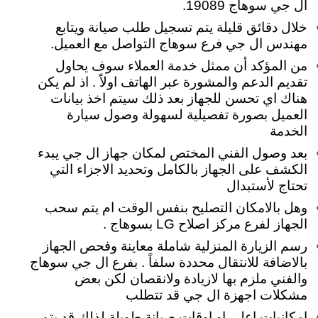
ال جي سوهاج 19089.
خلال دقائق قليلة يتم تسجيل طلب صيانة ويتابع
مهندس ال جي فرع سوهاج التواصل مع العميل.
من المؤكد أن ممثل خدمة العملاء سوف يحاول
تقديم الدعم والمشورة عبر الهاتف اولاً . اذ لم يكن
هناك اي تحسن للجهاز بعد ذلك سيتم اخذ بيانات
العميل بصورة تفصيلية لسهولة وصول سيارة
الخدمة
بعد وصول الفني المختص لمكان جهاز ال جي يبدء
الكشف على الجهاز بالكامل وتحديد الاجزاء التي
تحتاج لأستبدال
وهل بالامكان التصليح بنفس الوقت ام يتم سحب
الجهاز لفرع مركز اصلاح LG بسوهاج .
رسم الزيارة المنزلية شاملة معاينة وفحص الجهاز
بالاضافة للانتقال محددة سلفاً . بفرع ال جي سوهاج
والفني ملزم بها لازيادة ولانقصان لكن بعض
مشكلات اجهزة ال جي قد تتطلب
امكانيات اعلي او اوقات صيانة طويلة لذلك قد يتم