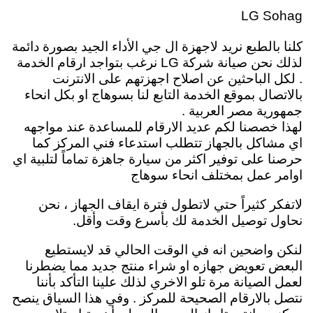
LG Sohag
كلنا بالطبع نريد لاجهزة ال جي الأداء الجيد بصورة دائمة
لذلك نحن صيانة شركة LG نرغب بتواجد ارقام الخدمة
. لكل الباحثين عن اصلاح اجهزتهم على الانترنت
بالاتصال بموقع الخدمة التابع لنا بسوهاج او بكل انحاء
جمهورية مصر العربية .
لهذا خصصنا لكم عديد الارقام للمساعدة عند مواجهه
اي مشاكل بالجهاز تتطلب استدعاء فني المركز كما
حرصنا على توفير اكثر من سيارة جاهزة تماماً لتلبية اي
اوامر عمل بمختلف انحاء سوهاج
لاتفكر كثيراً حتي لاتطول فترة ايقاف الجهاز ، نحن
نحاول توصيل الخدمة لك بأسرع وقت وأقل.
لنكن واضحين انه في الوقت الحالي قد لايستطيع
البعض تعويض جهازه او شراء منتج جديد مما يضطرنا
لعمل الصيانة مرة تلو الاخري لذلك علينا التأكد بأننا
نتصل بالارقام الصحيحة للمركز . وفي هذا السياق ينصح