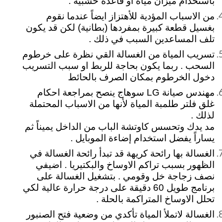
بأستخدام ميزان مياة او قاعدة خشبية .
من الاسباب المؤدية للأهتزاز ايضاً عندما نقوم
بغسيل قطعة كبيرة بمفردها (بطانية) لكن قد يكون
تلف المساعدين السبب في ذلك .
تسريب المياة من الغسالة القي نظرة على خرطوم
السحب . ربما يكون بحاجة للربط او سبب التسريب
دخول الخرطوم بمكان الصرف بالحائط
مهندس صيانة LG سوهاج ينصح بمراجعة احكام
غلق فلتر طلمبة المياة لأنها من الاسباب المحتملة
لذلك .
مد يدك وتحسس كاوتشة الباب من الداخل يميناً ثم
يساراً يفضل استخدام إضاءة الموبايل .
الغسالة بها رائحة كريهة قد تبدأ رائحة الغسالة في
الظهور بسبب تراكم الاوساخ والبكتيريا . اضيفي
نصف زجاجة خل وقومي . بتشغيل الغسالة على
برنامج طويل 60 دقيقة على درجة حرارة عالية لكي
تحلل الاوساخ المتراكمة بالحلة .
الغسالة لاتملأ المياة تأكدي من وضعية فتح الصنبور