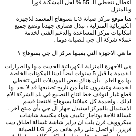
اعطال تتخطي الـ 55 % لحل المشكلة فوراً
وبالمنزل .
هنا موقع مركز صيانة LG بسوهاج المعتمد للاجهزة
الكهربائية المنزلية ،
نبذل قصاري جهدنا ونضع جميع
امكانيات مركز المساعدة والدعم الفني لخدمة
عملاء شركة ال جي للصيانة دوما .
ما هي الاجهزة التي يقبلها مركز ال جي بسوهاج ؟
هي الاجهزة المنزلية الكهربائية الحديث منها والطرازات
القديمة ما قبل 5 سنوات ايضاً لدينا المكونات الخاصة
بها مع العلم . بأن هناك بعض الموديلات التي تتخطي
الخمسة وعشرون عاماً من تاريخ تصنيعها قد لا نجد لها
قطع غيار لتوقف خط انتاج التصنيع في بلد الشركة الام
لذلك . ولخدمة كل عملائنا بسوهاج افتتحنا قسم
الاستبدال بالمركز استبدل جهاز ال جي بأي منتج اَخر .
غسالة ثلاجة بوتاجاز تكييف هواء مكنسة شاشات
ميكروويف فرن بلت ان دراير شاشة غسالة اطباق ديب
فريزر . او اتصل على رقم هاتف مركز LG للصيانة