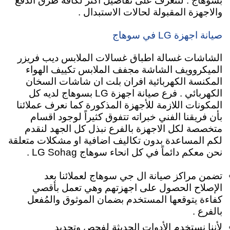
بسوهاج . لتتعرف على تفاصيل اكثر لكافة طرق الدفع
والاجهزة المقبولة لحالات الاستبدال .
صيانة اجهزة LG في سوهاج
الشاشات غسالة اطباق غسالات الملابس ديب فريزر
الميكروويف الشاشة مجفف الملابس تكييف الهواء
المكنسة الكهربائية افران بلت ان شاشات السخان
الكهربائي . فرع صيانة اجهزة LG بسوهاج لديه كل
المكونات اللازمة للأجهزة المذكورة كما نعرف عملائنا
بأن فريقنا الفني خبراته تتفوق كثيراً لوجود اقسام
متخصصة لكل الاجهزة بالفرع نبذل كل الجهد لنقدم
لكم المساعدة بدون تكاليف اضافية او مشكلات متعلقة
نحن معكم دائماً في كل انحاء سوهاج
LG Sohag .
تضمن مراكز صيانة ال جي سوهاج لعملائنا بعد
الإصلاح الحصول على اجهزتهم وهي تعمل بأقصي
كفاءة يتوقعها المستخدم بضمان الموثوق والمُفعل
بالفرع .
لأننا نستخدم الأدوات الحديثة لفحص وتحديد