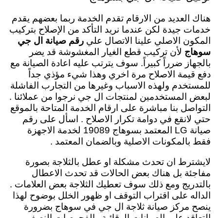
هناك العديد من الارقام تقدم الخدمة ربما بعضهم يقدم
خدمات جيدة لكن عندما نريد التأكد من الإصلاح بتركيب
المكون الاصلي علينا الاتصال علي
رقم صيانة ال جي
سوهاج
لأن تركيب قطع الغيار المغشوشة قد يضر
بالجهاز ضرراً كبيراً. سوف يترتب عليه اعادة الصيانة مع
دفع قيمة الاصلاح مرة اخري وهذا شيء مؤذي جداً
للمستخدم ولهذه الاسباب وغيرها من التجارب الفاشلة
لبعض المستخدمين لمنتجات ال جي نرجوا من عملائنا .
التواصل بنا مباشرة على ارقام الخدمة المتاحة بالموقع
حتي لانقع في دوامة تكرار الاصلاح . اسأل على رقم
صيانة LG المعتمد بسوهاج 19089 لخدمة الاجهزة
فقط بالمكونات الاصلية وبالضمان المعتمد .
لايشترط ان تحدث مشكلة او عطل بالثلاجة بصورة
مفاجئة بل هناك بعض الحالات قد تحدث الاعطال
بالتدريج ومع ذلك سوف تعطيك الثلاجة بعض العلامات .
الداله على اقتراب التوقف او ظهور الخلل بوضوح لهذا
ينصح مركز صيانة ثلاجة ال جي في سوهاج بضرورة
التعاقد على الصيانات الوقائية والفحوصات النصف