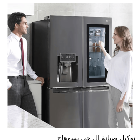
توكيل صيانة ال جي بسوهاج