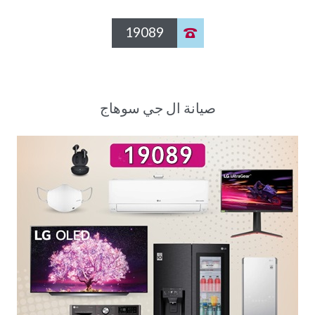
19089

صيانة ال جي سوهاج