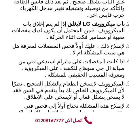
غلق الباب بشكل صحيح . ثم بعد ذلك قابس الطاقة
والتأكد من توصيله وتشغيله تغيير مدخل الكهرباء
جرب قابس اخر .
باب ميكروويف LG لايغلق
إذا لم يتم إغلاق باب
الميكروويف . فمن المحتمل أن يكون لديك مفصلات
معيبة او مسامير فكت اثناء الحركة .
لإصلاح ذلك ، عليك أولاً فحص المفصلات لمعرفة هل
هي سبب المشكلة ام لا .
اذا كانت المفصلات على مايرام استدعي فني من
صيانة ال جي سوهاج للكشف على الميكروويف
ومعرفة المسبب الحقيقي للمشكلة .
الميكروويف لايسخن الطعام بالشكل الصحيح . نظرًا
لأن الميكروويف الخاص بك بدأ يتقدم في السن فقد
لا يسخن بشكل فعال أو لايسخن على الإطلاق .
لإصلاح هذه المشكلة تحتاج أولاً إلى فحص فني
متخصص بمعدات قياس معينة لاتتواجد إلا بالمراكز
المتخصصة .
اتصل الان 01208167777
لوحة اللمس بالميكروويف لا تعمل
إذا كانت الأزرار