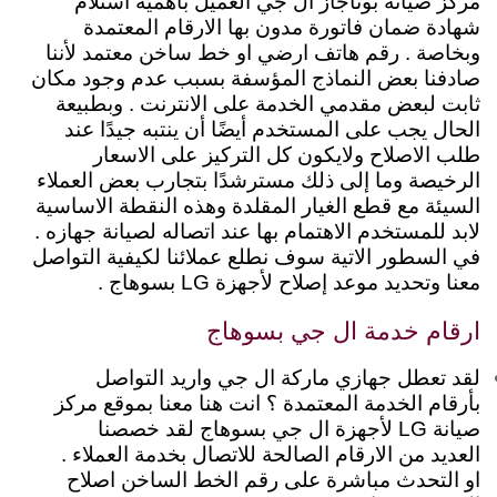
مركز صيانة بوتاجاز ال جي العميل بأهمية استلام
شهادة ضمان فاتورة مدون بها الارقام المعتمدة
وبخاصة . رقم هاتف ارضي او خط ساخن معتمد لأننا
صادفنا بعض النماذج المؤسفة بسبب عدم وجود مكان
ثابت لبعض مقدمي الخدمة على الانترنت .
وبطبيعة
الحال يجب على المستخدم أيضًا أن ينتبه جيدًا عند
طلب الاصلاح ولايكون كل التركيز على الاسعار
الرخيصة وما إلى ذلك مسترشدًا بتجارب بعض العملاء
السيئة مع قطع الغيار المقلدة وهذه النقطة الاساسية
لابد للمستخدم الاهتمام بها عند اتصاله لصيانة جهازه .
في السطور الاتية سوف نطلع عملائنا لكيفية التواصل
معنا وتحديد موعد إصلاح لأجهزة LG بسوهاج .
ارقام خدمة ال جي بسوهاج
لقد تعطل جهازي ماركة ال جي واريد التواصل
بأرقام الخدمة المعتمدة ؟ انت هنا معنا بموقع مركز
صيانة LG لأجهزة ال جي بسوهاج لقد خصصنا
العديد من الارقام الصالحة للاتصال بخدمة العملاء .
او التحدث مباشرة على رقم الخط الساخن اصلاح