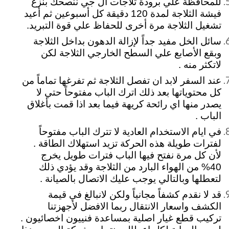
للمحافظة علي برودة ثلاجات ال جي ننصحك بنزع
فيشة الثلاجة لمدة 120 دقيقة كل أسبوعين ثم أعيد
تشغيل الثلاجة مرة أخرى للحفاظ علي قوة التبريد.
سائل الخل مفيد جداً لإزالة الدهون بداخل الثلاجة
وبقع الأصابع علي السطح الخارجي الثلاجة لكن
لاتكثر منه .
عند السفر لابد ان تفصل الثلاجة ثم تفرغها تماماً من
كل محتوياتها بعد ذلك اترك الباب مفتوحاً حتي لا
يصدر منها اي رائحة كريهة فيما بعد اذا قمت بأغلاق
الباب .
في ايام الاستخدام العادية لا تترك الباب مفتوحاً
لفترات طويلة هذه الحركة تزيد استهلاك الطاقة .
لأن كل مرة نفتح فيها الباب فترات طويل يخرج
40% من الهواء البارد من الثلاجة وقد يؤدي ذلك
لتعطلها وبالتالي يوجب عليك الاتصال بالصيانة .
قد لا نقدم كشفاً مجانياً ولكن لانبالغ في قيمة
الكشف واسعار الانتقال ربما الافضل لأجهزتنا
تركيب قطع غيار اصلية بمساعدة فنييون اخصائيون .