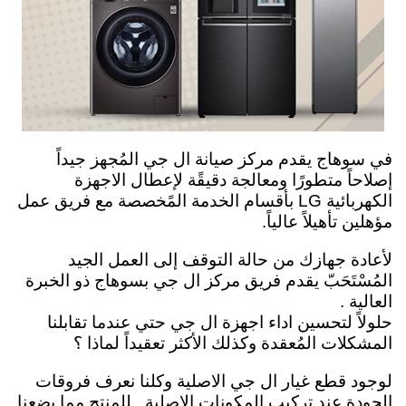
في سوهاج يقدم مركز صيانة ال جي المُجهز جيداً
إصلاحاً متطورًا ومعالجة دقيقًة لإعطال الاجهزة
الكهربائية LG بأقسام الخدمة المًخصصة مع فريق عمل
مؤهلين تأهيلاً عالياً.
لأعادة جهازك من حالة التوقف إلى العمل الجيد
المُسْتَحَبّ يقدم فريق مركز ال جي بسوهاج ذو الخبرة
العالية .
حلولاً لتحسين اداء اجهزة ال جي حتي عندما تقابلنا
المشكلات المُعقدة وكذلك الأكثر تعقيداً لماذا ؟
لوجود قطع غيار ال جي الاصلية وكلنا نعرف فروقات
الجودة عند تركيب المكونات الاصلية . للمنتج مما يضعنا