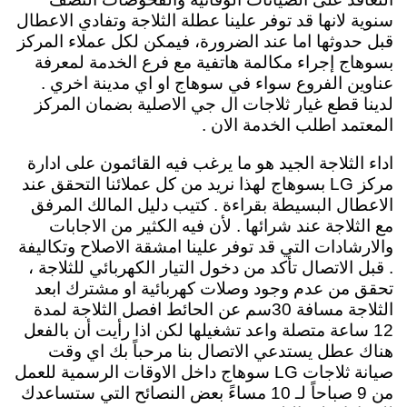
سنوية لانها قد توفر علينا عطلة الثلاجة وتفادي الاعطال
قبل حدوثها اما عند الضرورة، فيمكن لكل عملاء المركز
بسوهاج إجراء مكالمة هاتفية مع فرع الخدمة لمعرفة
عناوين الفروع سواء في سوهاج او اي مدينة اخري .
لدينا قطع غيار ثلاجات ال جي الاصلية بضمان المركز
المعتمد اطلب الخدمة الان .
اداء الثلاجة الجيد هو ما يرغب فيه القائمون على ادارة
مركز LG بسوهاج لهذا نريد من كل عملائنا التحقق عند
الاعطال البسيطة بقراءة . كتيب دليل المالك المرفق
مع الثلاجة عند شرائها . لأن فيه الكثير من الاجابات
والارشادات التي قد توفر علينا امشقة الاصلاح وتكاليفة
. قبل الاتصال تأكد من دخول التيار الكهربائي للثلاجة ،
تحقق من عدم وجود وصلات كهربائية او مشترك ابعد
الثلاجة مسافة 30سم عن الحائط افصل الثلاجة لمدة
12 ساعة متصلة واعد تشغيلها لكن اذا رأيت أن بالفعل
هناك عطل يستدعي الاتصال بنا مرحباً بك اي وقت
صيانة ثلاجات LG سوهاج داخل الاوقات الرسمية للعمل
من 9 صباحاً لـ 10 مساءً
بعض النصائح التي ستساعدك