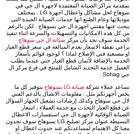
بمقدمة مراكز الصيانة المعتمدة لاجهزة ال جي في
سوهاج لحل مشاكل واعطال اجهزة LG . بمختلف
موديلاتها وعام الصُنع انها خدمات الصيانة الجيدة التى
يبحث عنها مقتني اجهزة ال جي بسوهاج . لكن بالرغم
من كل هذه الامكانيات والتسهيلات والسرعة اثناء تنفيذ
صيانة ال جي سوهاج
الخدمة سوف نجد بأن مركز
يراعي نقطة الاسعار بعدم المبالغة في سعر قطع الغيار
او مصنعية فني الإصلاح لماذا ؟ لوجود قوائم بأسعار
الخدمة بالإضافة لأثمان قطع الغيار حتي عندما يطلب
العميل خدمة التجديد الشامل للمنتج في فرع مركز ال
جي Sohag .
صيانة LG بسوهاج
نساعد عملاء شركة
بتوفير كل ما
يخص أجهزتكم مثل : معلومات الاتصال بالدعم الفني
لال جي سوهاج وكذلك إرشادات تشغيل الجهاز السؤال
عن قطع الغيار التحدث مع خدمة العملاء ، اسعار
الصيانة الوقائية لأجهزة ال جي استفسارات الاعطال
البسيطة عنوان مركز تصليح LG بسوهاج سوف تجدون
معنا كل الاهتمام لمساعدتكم عند حدوث اعطال او