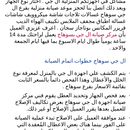
مشاكل في اجهزتكم المنزلية ال جي . اختار نوع الجهاز
وبعد ذلك اتصل بنا لحجز موعد صيانة منزلية بفرع ال
جي سوهاج غسالات ثلاجات شاشة ميكروويف شاشات
غسالة اطباق مجفف الملابس تكييف الهواء الديب
فريزر المكانس بوتاجاز سخان . اعرف عزيزي العميل
مركز صيانة ال جي بسوهاج
بأن
يعمل لراحتك مدة 14
ساعة يومياً طوال ايام الاسبوع بما فيها ايام الجمعة
والاحد .
ال جي سوهاج خطوات اتمام الصيانة
يتم الكشف علي اجهزة ال جي بالمنزل لمعرفة نوع
الخلل والأعطال وهذا الفحص دائماً بالسعر الثابت
بقائمة الاسعار بفرع سوهاج .
بعد فحص الجهاز وتحديد العطل يقوم فني مركز
صيانة اجهزة ال جي سوهاج بعرض تكاليف الإصلاح
للعميل بعدها يقرر العميل الإصلاح أو غير ذلك.
عند موافقة العميل على الاصلاح تبدء عملية الصيانة
على الفور بينما هناك بعض الاعطال المُعقدة التي