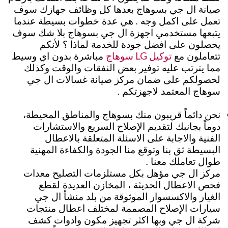
صيانة ال جي بسوهاج بعدها كل وظائف جهازك سوف
تعمل على اكمل وجه .
هي عدة خطوات بسيطة عندما
يتبعها مستخدمي اجهزة ال جي بسوهاج بلا شك سوف
يحصلون على افضل جودة للخدمة لماذا ؟ لأنكم
توكيل LG سوهاج
تتعاملون مع
مباشرة بدون اي وسيط
مما يترتب عليه توفير بعض النفقات والوقت وكذلك
لحصولكم على ضمان مركز صيانة غسالات ال جي
سوهاج المعتمد لاجهزتكم .
نحن دائماً قريبون منك بسوهاج والمناطق المحيطة،
دوماً
بجانبك لتقديم الإصلاح السريع والاستشارات
الفنية والاجابة على الاسئلة المتعلقة بالاعطال
البسيطة ثق بنا وتوقع منا الجودة والكفاءة المهنية
طوال تعاملك معنا .
مركز ال جي مؤهل بكل مستلزمات التصليح معدات
فحص الاعطال الحديثة ، المخازن العديدة لقطع
الغيار والاكسسوار الموثوقة من بلد منشأ ال جي
سيارات الإصلاح المصممة لمختلف اعطال منتجات
شركة ال جي وبها اكثر تجهيز مكون وادوات كشف